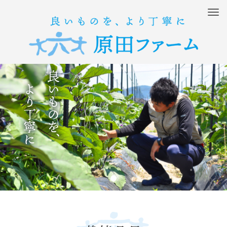
M
e
n
u
前
より丁寧に
良いものを、
へ