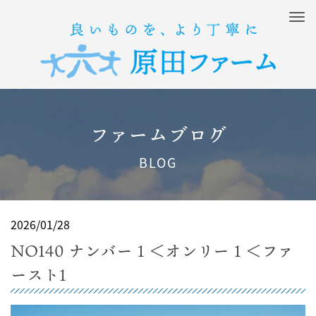
M
e
n
u
ファームブログ
BLOG
2026/01/28
NO140 ナンバー１＜オンリー１＜ファ
ースト1