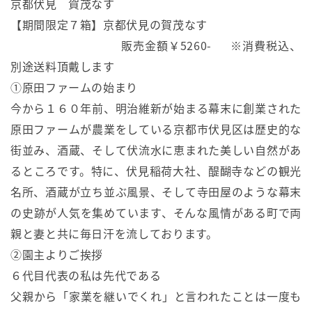
京都伏見 賀茂なす
【期間限定７箱】京都伏見の賀茂なす
販売金額￥5260- ※消費税込、
別途送料頂戴します
①原田ファームの始まり
今から１６０年前、明治維新が始まる幕末に創業された
原田ファームが農業をしている京都市伏見区は歴史的な
街並み、酒蔵、そして伏流水に恵まれた美しい自然があ
るところです。特に、伏見稲荷大社、醍醐寺などの観光
名所、酒蔵が立ち並ぶ風景、そして寺田屋のような幕末
の史跡が人気を集めています、そんな風情がある町で両
親と妻と共に毎日汗を流しております。
②園主よりご挨拶
６代目代表の私は先代である
父親から「家業を継いでくれ」と言われたことは一度も